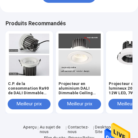
Produits Recommandés
C.P. de la
Projecteur en
Projecteur du 
consommation Ra90
aluminium DALI
lumineux 200
de DALI Dimmable
Dimmable Ceiling
12W LED, 7W
35W de projecteur
Mount AC180V de
projecteur du
d'AC180V-240V 12W
12W LED
plafond LED
Meilleur prix
Meilleur prix
Meilleur p
LED
Aperçu
Au sujet de
Contactez-
Desktop
nous
nous
Site
Plan du site
Privacy Policy