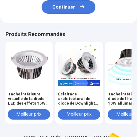
Continuer
Produits Recommandés
Tache intérieure
Éclairage
Tache intérieu
visuelle de la diode
architectural de
diode de l'hal
LED des effets 15W
diode de Downlights
10W allumant 
s'allumant pour la
10W d'halogène de la
semi-conducte
décoration
décoration LED
sources de LE
Meilleur prix
Meilleur prix
Meilleur p
architecturale
d'effet visuel