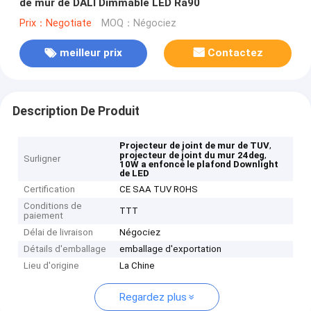
de mur de DALI Dimmable LED Ra90
Prix：Negotiate
MOQ：Négociez
meilleur prix
Contactez
Description De Produit
,
Projecteur de joint de mur de TUV
,
projecteur de joint du mur 24deg
Surligner
10W a enfoncé le plafond Downlight
de LED
Certification
CE SAA TUV ROHS
Conditions de
TTT
paiement
Délai de livraison
Négociez
Détails d'emballage
emballage d'exportation
Lieu d'origine
La Chine
Regardez plus