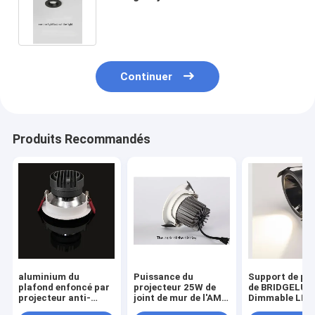
Dimmable LED Ra90
Continuer
Produits Recommandés
aluminium du
Puissance du
Support de pl
plafond enfoncé par
projecteur 25W de
de BRIDGELUX
projecteur anti-
joint de mur de l'AMS
Dimmable LED
éblouissant LED de
Dimmable 24deg
Downlights pou