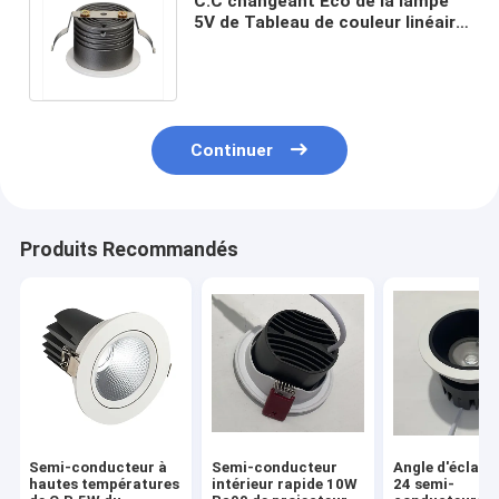
C.C changeant Eco de la lampe
5V de Tableau de couleur linéaire
de Dimmable de contact de
nanowatt
Continuer
Produits Recommandés
Semi-conducteur à
Semi-conducteur
Angle d'éclair
hautes températures
intérieur rapide 10W
24 semi-