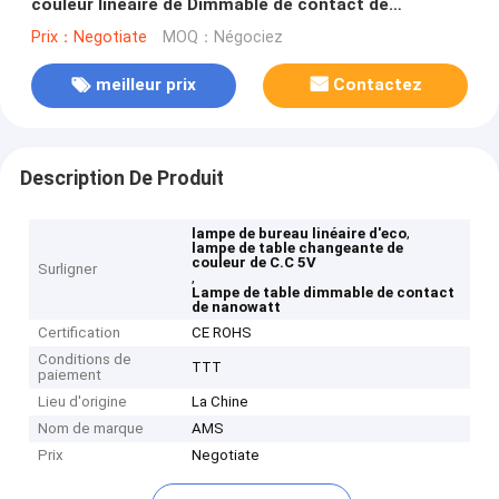
couleur linéaire de Dimmable de contact de
nanowatt
Prix：Negotiate
MOQ：Négociez
meilleur prix
Contactez
Description De Produit
,
lampe de bureau linéaire d'eco
lampe de table changeante de
couleur de C.C 5V
Surligner
,
Lampe de table dimmable de contact
de nanowatt
Certification
CE ROHS
Conditions de
TTT
paiement
Lieu d'origine
La Chine
Nom de marque
AMS
Prix
Negotiate