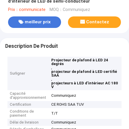
d'intérieur de LED de semi-conducteur
Prix：communicate
MOQ：Communiquez
meilleur prix
Contactez
Description De Produit
Projecteur de plafond à LED 24
degrés
,
projecteur de plafond à LED certifié
Surligner
SAA
,
projecteurs à LED d'intérieur AC 180
V
Capacité
Communiquez
d'approvisionnement
Certification
CE ROHS SAA TUV
Conditions de
T/T
paiement
Délai de livraison
Communiquez